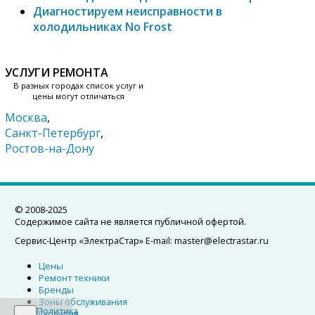
Диагностируем неисправности в
холодильниках No Frost
УСЛУГИ РЕМОНТА
В разных городах список услуг и
цены могут отличаться
Москва
,
Санкт-Петербург
,
Ростов-на-Дону
© 2008-2025
Содержимое сайта не является публичной офертой.
Сервис-Центр «ЭлектраСтар»
E-mail:
master@electrastar.ru
Цены
Ремонт техники
Бренды
Зоны обслуживания
Политика
Гарантия