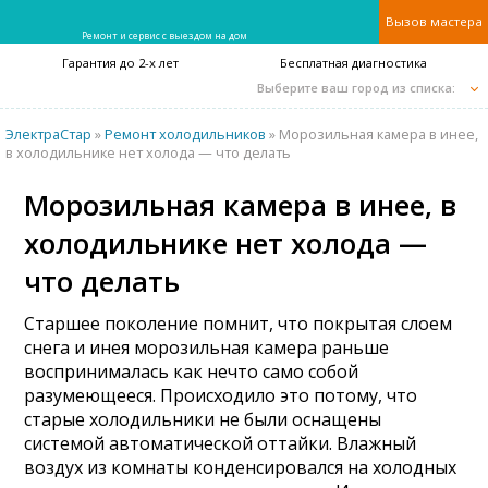
Вызов мастера
Ремонт и сервис с выездом на дом
Гарантия до 2-х лет
Бесплатная диагностика
Выберите ваш город из списка:
ЭлектраСтар
»
Ремонт холодильников
» Морозильная камера в инее,
в холодильнике нет холода — что делать
Морозильная камера в инее, в
холодильнике нет холода —
что делать
Старшее поколение помнит, что покрытая слоем
снега и инея морозильная камера раньше
воспринималась как нечто само собой
разумеющееся. Происходило это потому, что
старые холодильники не были оснащены
системой автоматической оттайки. Влажный
воздух из комнаты конденсировался на холодных